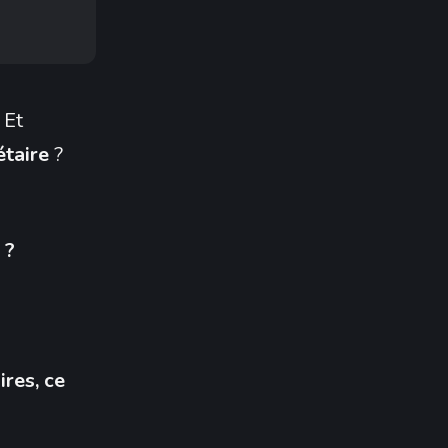
 Et
étaire
?
 ?
ires, ce