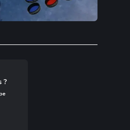
 ?
ope