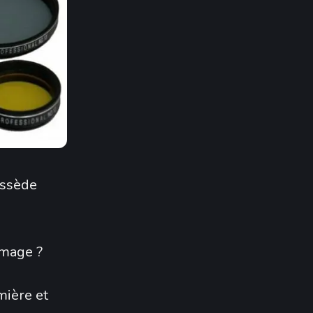
ossède
image ?
mière et