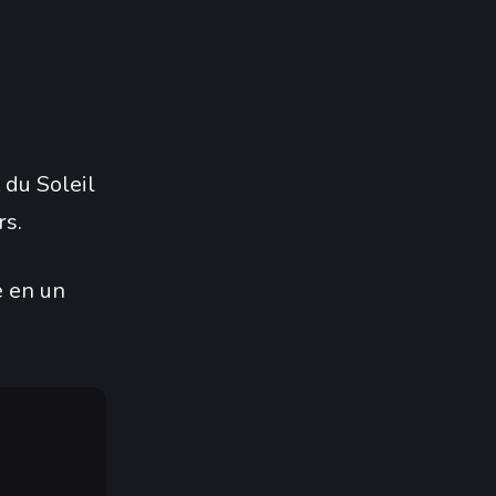
 du Soleil
rs.
e en un