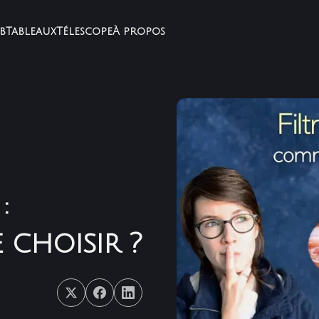
b
Tableaux
Télescope
À propos
:
 choisir ?