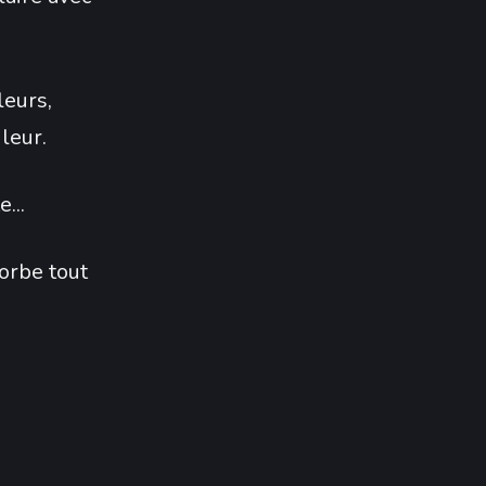
leurs,
uleur.
...
sorbe tout