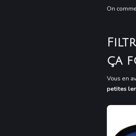
On commenc
Filt
ça 
Vous en av
petites le