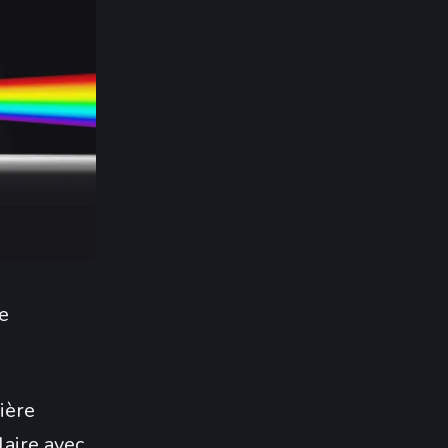
e
ière
laire avec